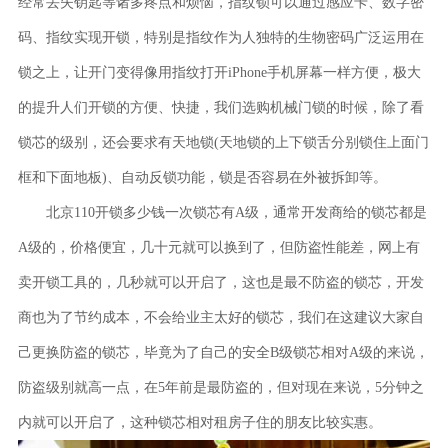
经常丢失钥匙等诸多疼点和烦恼，指纹锁可以通过感应卡、数字密
码、指纹实现开锁，特别是指纹作为人独特的生物密码广泛运用在
锁之上，让开门变得像用指纹打开iPhone手机屏幕一样方便，极大
的提升人们开锁的方便、快捷，我们选购机械门锁的时候，除了看
锁芯的级别，还会要求有天地锁(天地锁的上下锁舌分别锁住上面门
框和下面地板)、自动反锁功能，锁是否容易在外被拆卸等。
北京110开锁多少钱一次锁芯有A级，通常开发商给的锁芯都是
A级的，价格便宜，几十元就可以换到了，但防盗性能差，网上有
卖开锁工具的，几秒就可以开启了，这也是最不防盗的锁芯，开发
商也为了节约成本，不会给业主太好的锁芯，我们在这建议大家自
己更换防盗的锁芯，毕竟为了自己的安全B级锁芯相对A级的来说，
防盗级别就高一点，在5年前是最防盗的，但对现在来说，5分钟之
内就可以开启了，这种锁芯相对租房子住的朋友比较实惠。