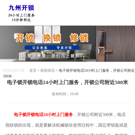
您现在的位置：
首页
>
新闻资讯
> 电子锁开锁电话24小时上门服务，开锁公司附近
500米
电子锁开锁电话24小时上门服务，开锁公司附近500米
发布时间：10-09
电子锁开锁电话24小时上门服务
，开锁公司附近500米，电话
指纹锁的出现，就是要解决机械锁在使用过程中，因忘带钥匙或是