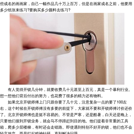
些成名的画画家，自己一幅作品几十万上百万，但是在画家成名之前，他要用
多少纸张来练习?要购买多少颜料去练习?
有人觉得开锁几分钟，就要收费几十元甚至上百元，真是一个暴利行业。
想一想他们背后付出的努力，也花费了很多的精力还有物料。
如果北京开锁师傅上门只跟你要了几十元，注意复杂一点的要了100左
右，这个时候在开锁师傅没有多要的前提下，大家就不要和开锁师傅讨价还价
了。北京开锁师傅也是挺不容易的。不管是严寒，还是酷暑，白天还是晚上，
只要他们接到开锁业务，就会马不停蹄赶到目的地。他们提着非常重的工具
箱，爬多少层楼梯，有时还会走错路。即使遇到特别不好开的锁，他们也不会
轻言放弃，而是打起精神钻研，直到解决问题。