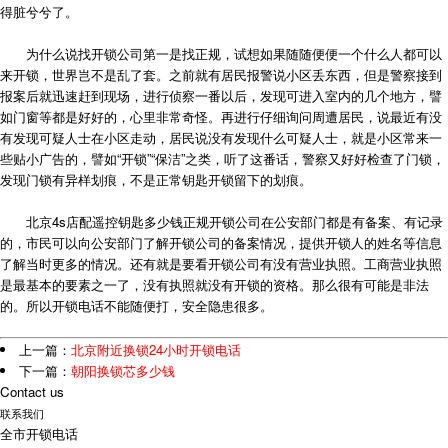
得脏兮兮了。
为什么说找开锁公司第一是找正规，试想如果随随便便一个什么人都可以
来开锁，世界岂不是乱了套。之前就有居民报警说小区丢东西，但是警察接到
报案后就迅速赶到现场，进行侦察一番以后，发现可进入室内的几个地方，譬
如门窗等都是好好的，心里非常奇怪。再进行仔细询问周遭居民，说最近有没
有发现可疑人士在小区走动，居民说没有发现什么可疑人士，就是小区常来一
些贴小广告的，譬如“开锁”“保洁”之类，听了这番话，警察又好好检查了门锁，
发现门锁有异样划痕，不是正常钥匙开锁留下的划痕。
北京4s店配遥控钥匙多少钱正规开锁公司在公安部门都是有备案、有记录
的，市民可以向公安部门了解开锁公司的备案情况，提供开锁人的姓名等信息
了解当时更多的情况。还有就是要看开锁公司有没有营业执照。工商营业执照
是最基本的要素之一了，没有执照就没有开锁的资格。那么很有可能是非法
的。所以开锁电话不能随便打，安全隐患很多。
上一篇：
北京附近换锁24小时开锁电话
下一篇：
朝阳换锁芯多少钱
Contact us
联系我们
全市开锁电话