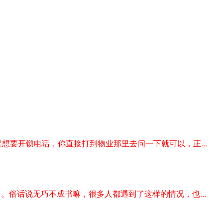
要开锁电话，你直接打到物业那里去问一下就可以，正...
俗话说无巧不成书嘛，很多人都遇到了这样的情况，也...