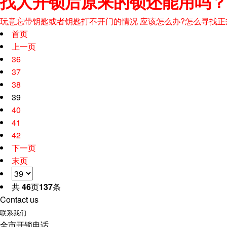
找人开锁后原来的锁还能用吗？
玩意忘带钥匙或者钥匙打不开门的情况 应该怎么办?怎么寻找正规
首页
上一页
36
37
38
39
40
41
42
下一页
末页
共
46
页
137
条
Contact us
联系我们
全市开锁电话